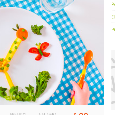
P
E
P
$
DURATION
CATEGORY