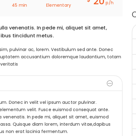
20
p/h
45 min
Elementary
lla venenatis. In pede mi, aliquet sit amet,
pibus tincidunt metus.
nissim, pulvinar ac, lorem. Vestibulum sed ante. Donec
t voluptatem accusantium doloremque laudantium, totam
veritatis
m. Donec in velit vel ipsum auctor pulvinar.
um elementum velit. Fusce euismod consequat ante.
la venenatis. In pede mi, aliquet sit amet, euismod
 massa. Quisque diam lorem, interdum vitae,dapibus
lus non erat lacinia fermentum.