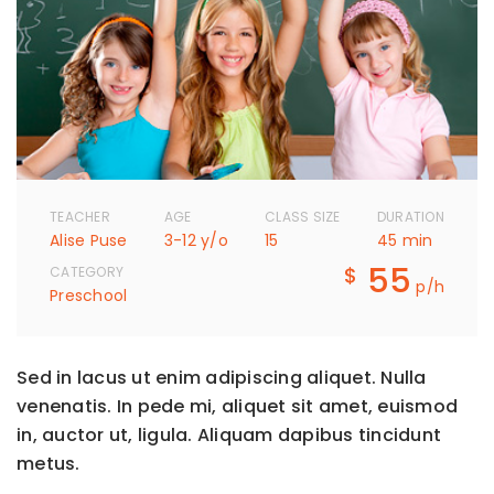
TEACHER
AGE
CLASS SIZE
DURATION
Alise Puse
3-12 y/o
15
45 min
55
$
CATEGORY
p/h
Preschool
Sed in lacus ut enim adipiscing aliquet. Nulla
venenatis. In pede mi, aliquet sit amet, euismod
in, auctor ut, ligula. Aliquam dapibus tincidunt
metus.