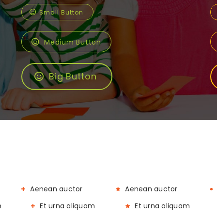
Small Button
Medium Button
Big Button
Aenean auctor
Aenean auctor
m
Et urna aliquam
Et urna aliquam