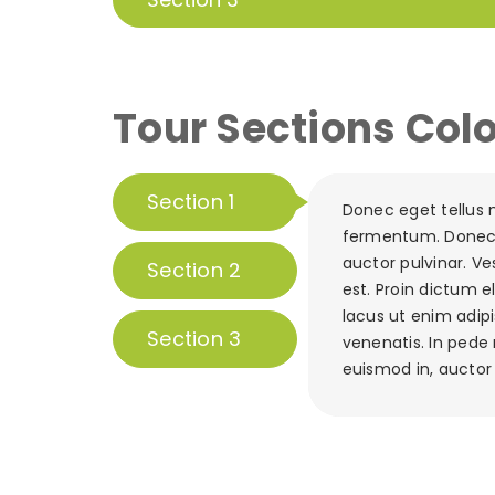
Tour Sections Col
Section 1
Donec eget tellus n
fermentum. Donec i
auctor pulvinar. Ve
Section 2
est. Proin dictum e
lacus ut enim adipi
Section 3
venenatis. In pede 
euismod in, auctor u