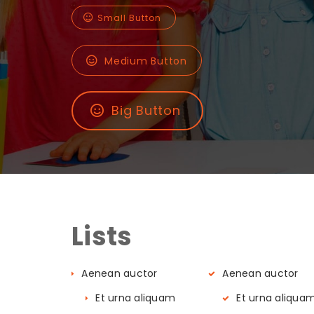
Small Button
Medium Button
Big Button
Lists
Aenean auctor
Aenean auctor
Et urna aliquam
Et urna aliqua