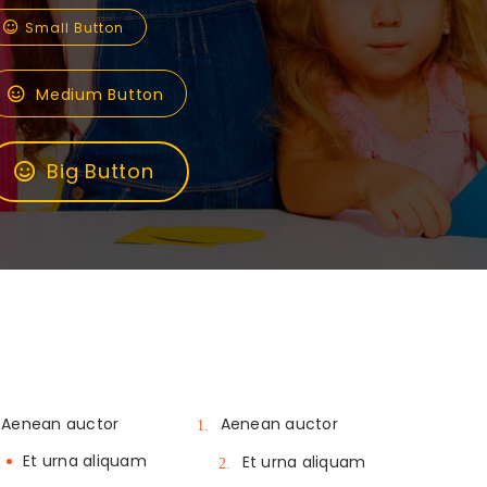
Small Button
Medium Button
Big Button
Aenean auctor
Aenean auctor
Et urna aliquam
Et urna aliquam