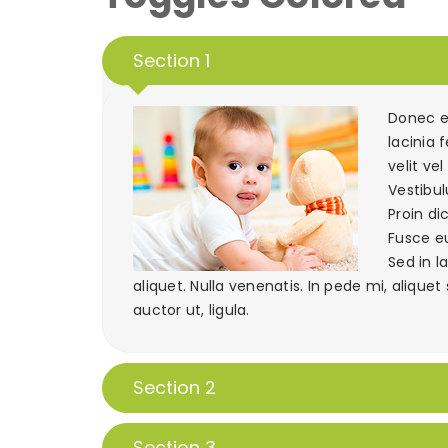
Section 1
Donec eg
lacinia
velit ve
Vestibul
Proin d
Fusce e
Sed in l
aliquet. Nulla venenatis. In pede mi, aliquet
auctor ut, ligula.
Section 2
Section 3