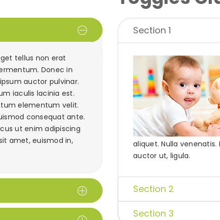
Section 1
et tellus non erat
 fermentum. Donec in
l ipsum auctor pulvinar.
um iaculis lacinia est.
ictum elementum velit.
uismod consequat ante.
acus ut enim adipiscing
 sit amet, euismod in,
aliquet. Nulla venenatis.
auctor ut, ligula.
Section 2
Section 3