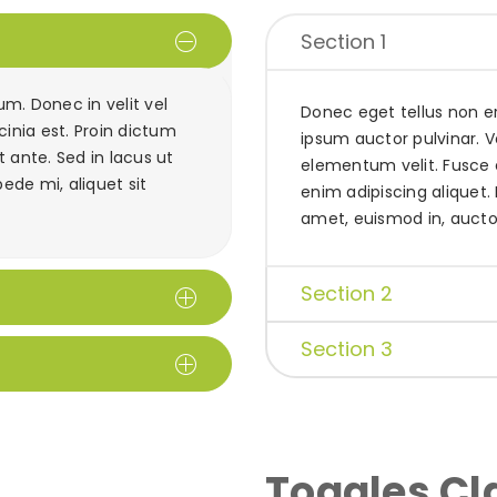
Section 1
m. Donec in velit vel
Donec eget tellus non er
cinia est. Proin dictum
ipsum auctor pulvinar. Ve
ante. Sed in lacus ut
elementum velit. Fusce 
pede mi, aliquet sit
enim adipiscing aliquet. 
amet, euismod in, auctor 
Section 2
Section 3
Toggles Cl