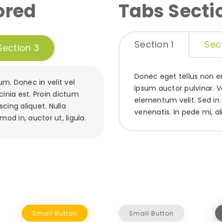
ored
Tabs Secti
Section 1
Sec
Section 3
Donec eget tellus non er
m. Donec in velit vel
ipsum auctor pulvinar. Ve
cinia est. Proin dictum
elementum velit. Sed in 
cing aliquet. Nulla
venenatis. In pede mi, al
mod in, auctor ut, ligula.
Small Button
Small Button