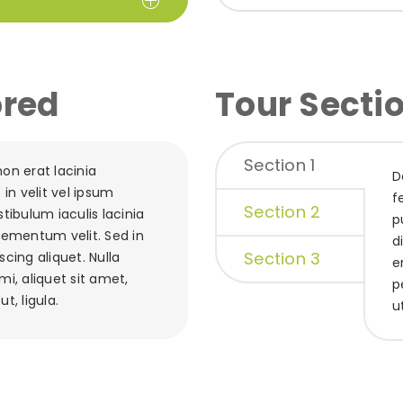
ored
Tour Secti
Section 1
on erat lacinia
D
n velit vel ipsum
f
Section 2
stibulum iaculis lacinia
p
lementum velit. Sed in
d
Section 3
scing aliquet. Nulla
e
mi, aliquet sit amet,
p
t, ligula.
ut